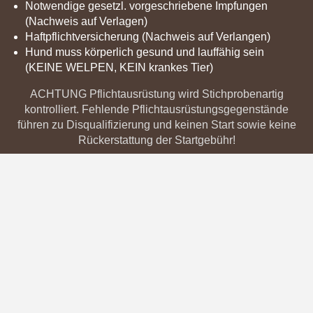
Notwendige gesetzl. vorgeschriebene Impfungen
(Nachweis auf Verlagen)
Haftpflichtversicherung (Nachweis auf Verlangen)
Hund muss körperlich gesund und lauffähig sein
(KEINE WELPEN, KEIN krankes Tier)
ACHTUNG Pflichtausrüstung wird Stichprobenartig
kontrolliert. Fehlende Pflichtausrüstungsgegenstände
führen zu Disqualifizierung und keinen Start sowie keine
Rückerstattung der Startgebühr!
Informationen für nach dem Lauf
Deine Urkunde mit Zielzeit erhälst du bequem auf die bei
der Anmeldung angegebene E-Mail-Adresse nach dem
Event.